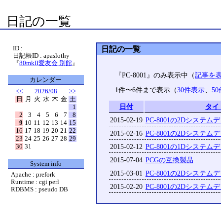
日記の一覧
ID :
日記の一覧
日記帳ID : apaslothy
『
80mkII愛友会 別館
』
『PC-8001』のみ表示中（
記事を
カレンダー
1件〜6件まで表示（
30件表示
、
5
<<
2026/08
>>
日
月
火
水
木
金
土
日付
タイ
1
2
3
4
5
6
7
8
2015-02-19
PC-8001の2Dシステム
9
10
11
12
13
14
15
16
17
18
19
20
21
22
2015-02-16
PC-8001の2Dシステム
23
24
25
26
27
28
29
30
31
2015-02-12
PC-8001の1Dシステム
2015-07-04
PCGの互換製品
System info
2015-03-01
PC-8001の2Dシステム
Apache : prefork
Runtime : cgi perl
2015-02-20
PC-8001の2Dシステム
RDBMS : pseudo DB