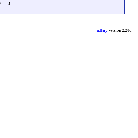
0
0
adiary
Version 2.28c.