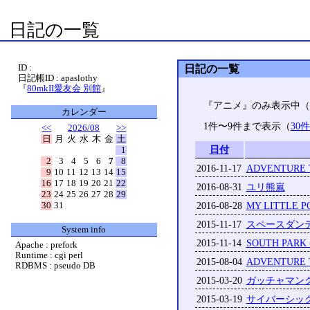
日記の一覧
ID :
日記の一覧
日記帳ID : apaslothy
『
80mkII愛友会 別館
』
『アニメ』のみ表示中（
カレンダー
1件〜9件まで表示（
30
<<
2026/08
>>
日
月
火
水
木
金
土
日付
1
2
3
4
5
6
7
8
2016-11-17
ADVENTURE T
9
10
11
12
13
14
15
16
17
18
19
20
21
22
2016-08-31
ユリ熊嵐
23
24
25
26
27
28
29
30
31
2016-08-28
MY LITTLE P
2015-11-17
スペースダン
System info
2015-11-14
SOUTH PARK 
Apache : prefork
Runtime : cgi perl
2015-08-04
ADVENTURE T
RDBMS : pseudo DB
2015-03-20
ガッチャマン
2015-03-19
サイバーシッ