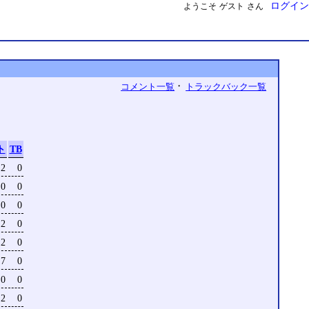
ログイン
ようこそ
ゲスト
さん
・
コメント一覧
トラックバック一覧
ト
TB
2
0
0
0
0
0
2
0
2
0
7
0
0
0
2
0