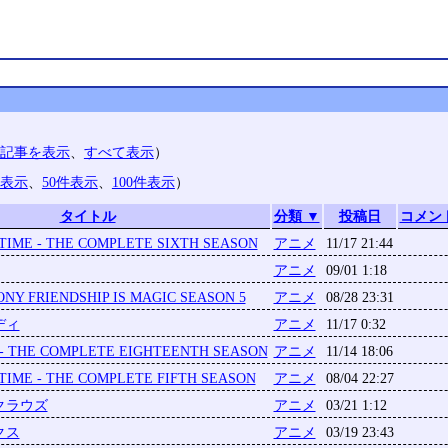
記事を表示
、
すべて表示
）
件表示
、
50件表示
、
100件表示
）
タイトル
分類 ▼
投稿日
コメン
IME - THE COMPLETE SIXTH SEASON
アニメ
11/17 21:44
アニメ
09/01 1:18
ONY FRIENDSHIP IS MAGIC SEASON 5
アニメ
08/28 23:31
ディ
アニメ
11/17 0:32
- THE COMPLETE EIGHTEENTH SEASON
アニメ
11/14 18:06
IME - THE COMPLETE FIFTH SEASON
アニメ
08/04 22:27
クラウズ
アニメ
03/21 1:12
クス
アニメ
03/19 23:43