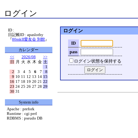
ログイン
ID :
ログイン
日記帳ID : apaslothy
『
80mkII愛友会 別館
』
ID
カレンダー
pass
<<
2026/08
>>
ログイン状態を保持する
日
月
火
水
木
金
土
1
2
3
4
5
6
7
8
9
10
11
12
13
14
15
16
17
18
19
20
21
22
23
24
25
26
27
28
29
30
31
System info
Apache : prefork
Runtime : cgi perl
RDBMS : pseudo DB