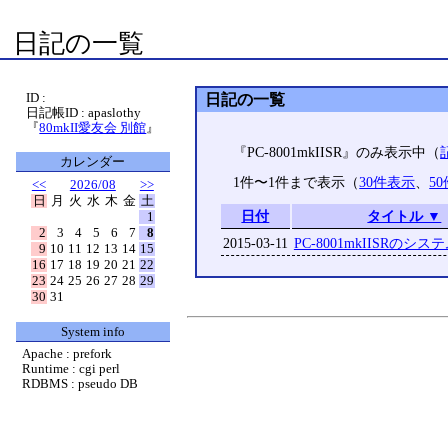
日記の一覧
ID :
日記の一覧
日記帳ID : apaslothy
『
80mkII愛友会 別館
』
『PC-8001mkIISR』のみ表示中（
カレンダー
1件〜1件まで表示（
30件表示
、
5
<<
2026/08
>>
日
月
火
水
木
金
土
日付
タイトル ▼
1
2
3
4
5
6
7
8
2015-03-11
PC-8001mkIISRのシ
9
10
11
12
13
14
15
16
17
18
19
20
21
22
23
24
25
26
27
28
29
30
31
System info
Apache : prefork
Runtime : cgi perl
RDBMS : pseudo DB