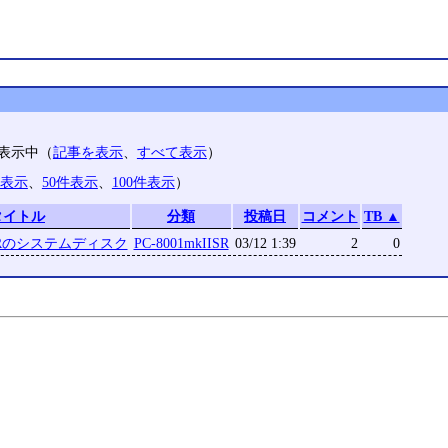
のみ表示中（
記事を表示
、
すべて表示
）
件表示
、
50件表示
、
100件表示
）
タイトル
分類
投稿日
コメント
TB ▲
IISRのシステムディスク
PC-8001mkIISR
03/12 1:39
2
0