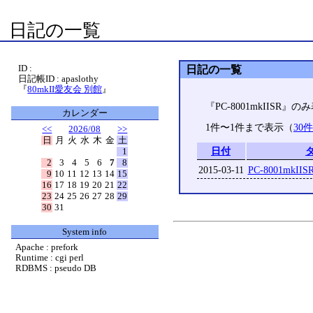
日記の一覧
ID :
日記の一覧
日記帳ID : apaslothy
『
80mkII愛友会 別館
』
『PC-8001mkIISR』
カレンダー
1件〜1件まで表示（
30
<<
2026/08
>>
日
月
火
水
木
金
土
日付
1
2
3
4
5
6
7
8
2015-03-11
PC-8001mk
9
10
11
12
13
14
15
16
17
18
19
20
21
22
23
24
25
26
27
28
29
30
31
System info
Apache : prefork
Runtime : cgi perl
RDBMS : pseudo DB