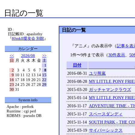
日記の一覧
ID :
日記の一覧
日記帳ID : apaslothy
『
80mkII愛友会 別館
』
『アニメ』のみ表示中（
記事を表
カレンダー
1件〜9件まで表示（
30件表示
、
5
<<
2026/08
>>
日
月
火
水
木
金
土
日付
1
2
3
4
5
6
7
8
2016-08-31
ユリ熊嵐
9
10
11
12
13
14
15
16
17
18
19
20
21
22
2016-08-28
MY LITTLE PONY FRIE
23
24
25
26
27
28
29
30
31
2015-03-20
ガッチャマンクラウズ
2015-01-14
MY LITTLE PONY FRIE
System info
2016-11-17
ADVENTURE TIME - T
Apache : prefork
Runtime : cgi perl
2015-11-17
スペースダンディ
RDBMS : pseudo DB
2015-11-14
SOUTH PARK - THE C
2015-03-19
サイバーシックス