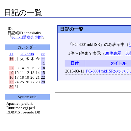
日記の一覧
ID :
日記の一覧
日記帳ID : apaslothy
『
80mkII愛友会 別館
』
『PC-8001mkIISR』のみ表示中（
カレンダー
1件〜1件まで表示（
30件表示
、
5
<<
2026/08
>>
日
月
火
水
木
金
土
日付
タイトル
1
2
3
4
5
6
7
8
2015-03-11
PC-8001mkIISRのシ
9
10
11
12
13
14
15
16
17
18
19
20
21
22
23
24
25
26
27
28
29
30
31
System info
Apache : prefork
Runtime : cgi perl
RDBMS : pseudo DB