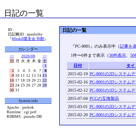
日記の一覧
ID :
日記の一覧
日記帳ID : apaslothy
『
80mkII愛友会 別館
』
『PC-8001』のみ表示中（
記事を
カレンダー
1件〜6件まで表示（
30件表示
、
5
<<
2026/08
>>
日
月
火
水
木
金
土
日付
タイ
1
2
3
4
5
6
7
8
2015-02-19
PC-8001の2Dシステム
9
10
11
12
13
14
15
16
17
18
19
20
21
22
2015-02-16
PC-8001の2Dシステム
23
24
25
26
27
28
29
30
31
2015-02-12
PC-8001の1Dシステム
2015-07-04
PCGの互換製品
System info
2015-03-01
PC-8001の2Dシステム
Apache : prefork
Runtime : cgi perl
2015-02-20
PC-8001の2Dシステム
RDBMS : pseudo DB