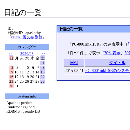
日記の一覧
ID :
日記の一覧
日記帳ID : apaslothy
『
80mkII愛友会 別館
』
『PC-8001mkIISR』のみ表示中（
カレンダー
1件〜1件まで表示（
30件表示
、
5
<<
2026/08
>>
日
月
火
水
木
金
土
日付
タイトル
1
2
3
4
5
6
7
8
2015-03-11
PC-8001mkIISRのシ
9
10
11
12
13
14
15
16
17
18
19
20
21
22
23
24
25
26
27
28
29
30
31
System info
Apache : prefork
Runtime : cgi perl
RDBMS : pseudo DB