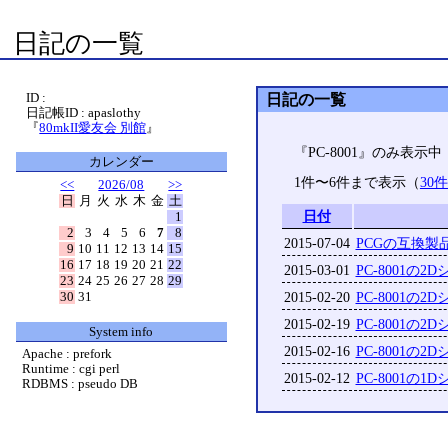
日記の一覧
ID :
日記の一覧
日記帳ID : apaslothy
『
80mkII愛友会 別館
』
『PC-8001』のみ表示中
カレンダー
1件〜6件まで表示（
30
<<
2026/08
>>
日
月
火
水
木
金
土
日付
1
2
3
4
5
6
7
8
2015-07-04
PCGの互換製
9
10
11
12
13
14
15
16
17
18
19
20
21
22
2015-03-01
PC-8001の
23
24
25
26
27
28
29
30
31
2015-02-20
PC-8001の
2015-02-19
PC-8001の
System info
2015-02-16
PC-8001の
Apache : prefork
Runtime : cgi perl
2015-02-12
PC-8001の
RDBMS : pseudo DB