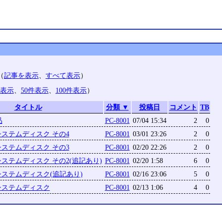
（
記事を表示
、
すべて表示
）
件表示
、
50件表示
、
100件表示
）
タイトル
分類 ▼
投稿日
コメント
TB
品
PC-8001
07/04 15:34
2
0
2Dシステムディスク その4
PC-8001
03/01 23:26
2
0
2Dシステムディスク その3
PC-8001
02/20 22:26
2
0
2Dシステムディスク その2(追記あり)
PC-8001
02/20 1:58
6
0
2Dシステムディスク(追記あり)
PC-8001
02/16 23:06
5
0
1Dシステムディスク
PC-8001
02/13 1:06
4
0