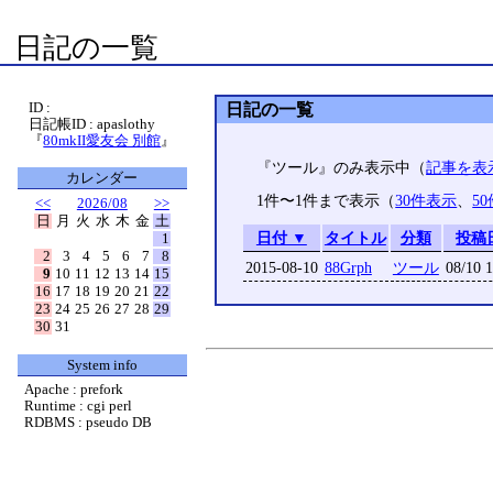
日記の一覧
ID :
日記の一覧
日記帳ID : apaslothy
『
80mkII愛友会 別館
』
『ツール』のみ表示中（
記事を表
カレンダー
1件〜1件まで表示（
30件表示
、
5
<<
2026/08
>>
日
月
火
水
木
金
土
日付 ▼
タイトル
分類
投稿
1
2
3
4
5
6
7
8
2015-08-10
88Grph
ツール
08/10 1
9
10
11
12
13
14
15
16
17
18
19
20
21
22
23
24
25
26
27
28
29
30
31
System info
Apache : prefork
Runtime : cgi perl
RDBMS : pseudo DB