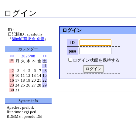
ログイン
ID :
ログイン
日記帳ID : apaslothy
『
80mkII愛友会 別館
』
ID
カレンダー
pass
<<
2026/08
>>
ログイン状態を保持する
日
月
火
水
木
金
土
1
2
3
4
5
6
7
8
9
10
11
12
13
14
15
16
17
18
19
20
21
22
23
24
25
26
27
28
29
30
31
System info
Apache : prefork
Runtime : cgi perl
RDBMS : pseudo DB