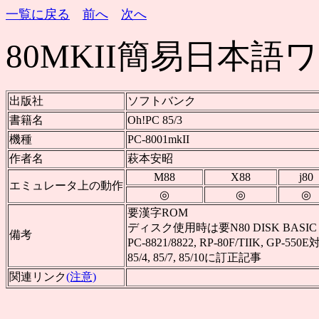
一覧に戻る
前へ
次へ
80MKII簡易日本
出版社
ソフトバンク
書籍名
Oh!PC 85/3
機種
PC-8001mkII
作者名
萩本安昭
M88
X88
j80
エミュレータ上の動作
◎
◎
◎
要漢字ROM
ディスク使用時は要N80 DISK BASIC
備考
PC-8821/8822, RP-80F/TIIK, GP-550
85/4, 85/7, 85/10に訂正記事
関連リンク
(注意)