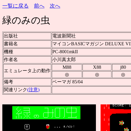
一覧に戻る
前へ
次へ
緑のみの虫
出版社
電波新聞社
書籍名
マイコンBASICマガジン DELUXE VII
機種
PC-8001mkII
作者名
小川真太郎
M88
X88
j80
エミュレータ上の動作
◎
◎
◎
備考
ベーマガ 85/04
関連リンク
(注意)