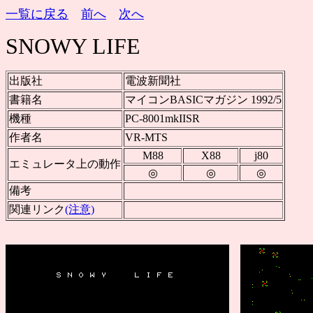
一覧に戻る
前へ
次へ
SNOWY LIFE
出版社
電波新聞社
書籍名
マイコンBASICマガジン 1992/5
機種
PC-8001mkIISR
作者名
VR-MTS
M88
X88
j80
エミュレータ上の動作
◎
◎
◎
備考
関連リンク
(注意)