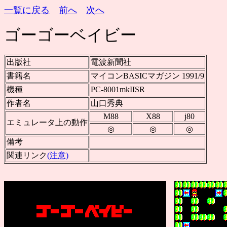
一覧に戻る
前へ
次へ
ゴーゴーベイビー
出版社
電波新聞社
書籍名
マイコンBASICマガジン 1991/9
機種
PC-8001mkIISR
作者名
山口秀典
M88
X88
j80
エミュレータ上の動作
◎
◎
◎
備考
関連リンク
(注意)