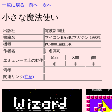
一覧に戻る
前へ
次へ
小さな魔法使い
出版社
電波新聞社
書籍名
マイコンBASICマガジン 1990/1
機種
PC-8001mkIISR
作者名
川名高司
M88
X88
j80
エミュレータ上の動作
◎
◎
◎
備考
関連リンク
(注意)