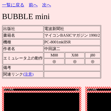
一覧に戻る
前へ
次へ
BUBBLE mini
出版社
電波新聞社
書籍名
マイコンBASICマガジン 1990/2
機種
PC-8001mkIISR
作者名
中田譲二
M88
X88
j80
エミュレータ上の動作
◎
◎
◎
備考
関連リンク
(注意)