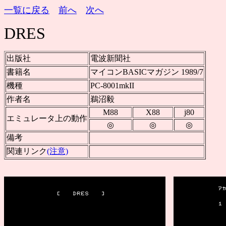
一覧に戻る
前へ
次へ
DRES
出版社
電波新聞社
書籍名
マイコンBASICマガジン 1989/7
機種
PC-8001mkII
作者名
鵜沼毅
M88
X88
j80
エミュレータ上の動作
◎
◎
◎
備考
関連リンク
(注意)