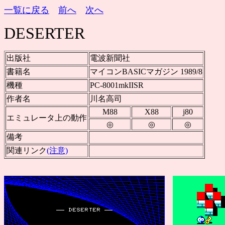
一覧に戻る
前へ
次へ
DESERTER
出版社
電波新聞社
書籍名
マイコンBASICマガジン 1989/8
機種
PC-8001mkIISR
作者名
川名高司
M88
X88
j80
エミュレータ上の動作
◎
◎
◎
備考
関連リンク
(注意)