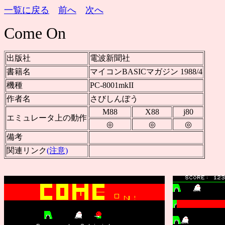
一覧に戻る
前へ
次へ
Come On
出版社
電波新聞社
書籍名
マイコンBASICマガジン 1988/4
機種
PC-8001mkII
作者名
さびしんぼう
M88
X88
j80
エミュレータ上の動作
◎
◎
◎
備考
関連リンク
(注意)