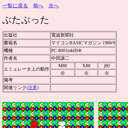
一覧に戻る
前へ
次へ
ぶたぶった
出版社
電波新聞社
書籍名
マイコンBASICマガジン 1988/9
機種
PC-8001mkIISR
作者名
中田譲二
M88
X88
j80
エミュレータ上の動作
◎
◎
◎
備考
関連リンク
(注意)