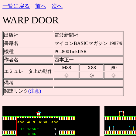
一覧に戻る
前へ
次へ
WARP DOOR
出版社
電波新聞社
書籍名
マイコンBASICマガジン 1987/9
機種
PC-8001mkIISR
作者名
西本正一
M88
X88
j80
エミュレータ上の動作
◎
◎
◎
備考
関連リンク
(注意)