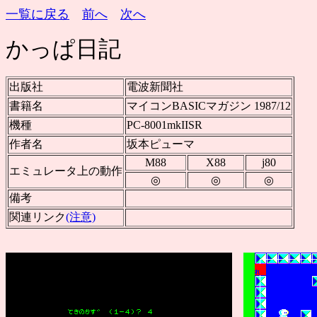
一覧に戻る
前へ
次へ
かっぱ日記
出版社
電波新聞社
書籍名
マイコンBASICマガジン 1987/12
機種
PC-8001mkIISR
作者名
坂本ピューマ
M88
X88
j80
エミュレータ上の動作
◎
◎
◎
備考
関連リンク
(注意)