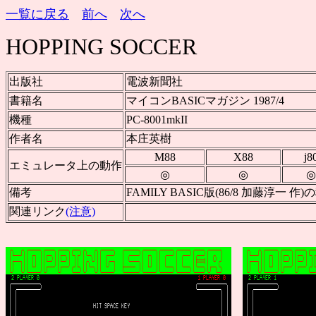
一覧に戻る
前へ
次へ
HOPPING SOCCER
出版社
電波新聞社
書籍名
マイコンBASICマガジン 1987/4
機種
PC-8001mkII
作者名
本庄英樹
M88
X88
j8
エミュレータ上の動作
◎
◎
◎
備考
FAMILY BASIC版(86/8 加藤淳一 作)
関連リンク
(注意)