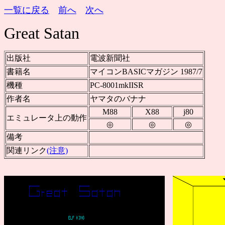
一覧に戻る
前へ
次へ
Great Satan
出版社
電波新聞社
書籍名
マイコンBASICマガジン 1987/7
機種
PC-8001mkIISR
作者名
ヤマタのバナナ
M88
X88
j80
エミュレータ上の動作
◎
◎
◎
備考
関連リンク
(注意)