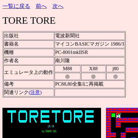
一覧に戻る
前へ
次へ
TORE TORE
出版社
電波新聞社
書籍名
マイコンBASICマガジン 1986/3
機種
PC-8001mkIISR
作者名
南川隆
M88
X88
j80
エミュレータ上の動作
◎
◎
◎
備考
PC88,80全集Iに再掲載
関連リンク
(注意)