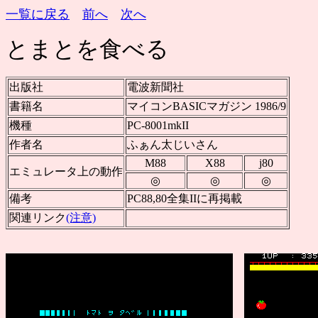
一覧に戻る
前へ
次へ
とまとを食べる
出版社
電波新聞社
書籍名
マイコンBASICマガジン 1986/9
機種
PC-8001mkII
作者名
ふぁん太じいさん
M88
X88
j80
エミュレータ上の動作
◎
◎
◎
備考
PC88,80全集IIに再掲載
関連リンク
(注意)