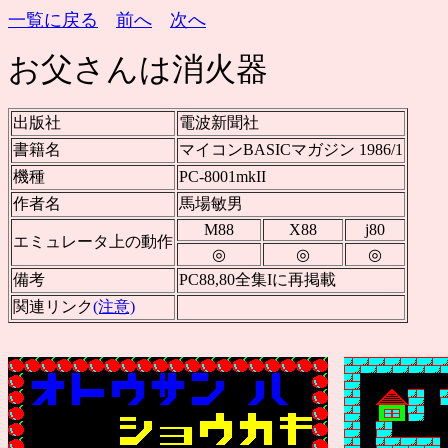
一覧に戻る
前へ
次へ
お父さんは消火器
出版社
電波新聞社
書籍名
マイコンBASICマガジン 1986/1
機種
PC-8001mkII
作者名
馬場敏男
M88
X88
j80
エミュレータ上の動作
◎
◎
◎
備考
PC88,80全集Iに再掲載
関連リンク
(注意)