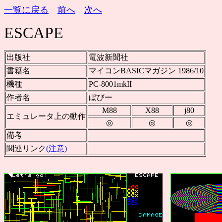
一覧に戻る
前へ
次へ
ESCAPE
出版社
電波新聞社
書籍名
マイコンBASICマガジン 1986/10
機種
PC-8001mkII
作者名
ぼびー
M88
X88
j80
エミュレータ上の動作
◎
◎
◎
備考
関連リンク
(注意)