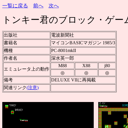
一覧に戻る
前へ
次へ
トンキー君のブロック・ゲー
出版社
電波新聞社
書籍名
マイコンBASICマガジン 1985/3
機種
PC-8001mkII
作者名
深水英一郎
M88
X88
j80
エミュレータ上の動作
◎
◎
◎
備考
DELUXE VIIに再掲載
関連リンク
(注意)