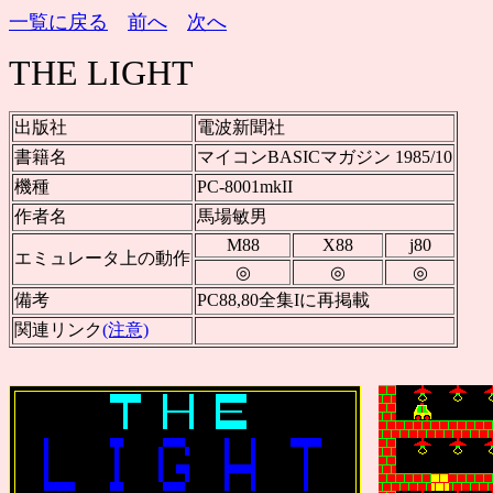
一覧に戻る
前へ
次へ
THE LIGHT
出版社
電波新聞社
書籍名
マイコンBASICマガジン 1985/10
機種
PC-8001mkII
作者名
馬場敏男
M88
X88
j80
エミュレータ上の動作
◎
◎
◎
備考
PC88,80全集Iに再掲載
関連リンク
(注意)