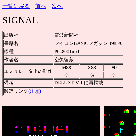
一覧に戻る
前へ
次へ
SIGNAL
出版社
電波新聞社
書籍名
マイコンBASICマガジン 1985/6
機種
PC-8001mkII
作者名
空矢留蔵
M88
X88
j80
エミュレータ上の動作
◎
◎
◎
備考
DELUXE VIIIに再掲載
関連リンク
(注意)