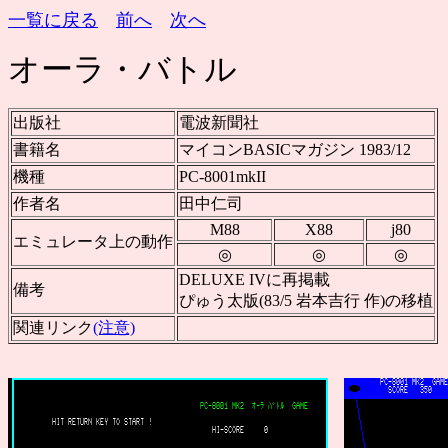
一覧に戻る
前へ
次へ
オーラ・バトル
出版社
電波新聞社
書籍名
マイコンBASICマガジン 1983/12
機種
PC-8001mkII
作者名
田中仁司
M88
X88
j80
エミュレータ上の動作
◎
◎
◎
DELUXE IVに再掲載
備考
ぴゅう太版(83/5 岩本吉行 作)の移植
関連リンク
(注意)