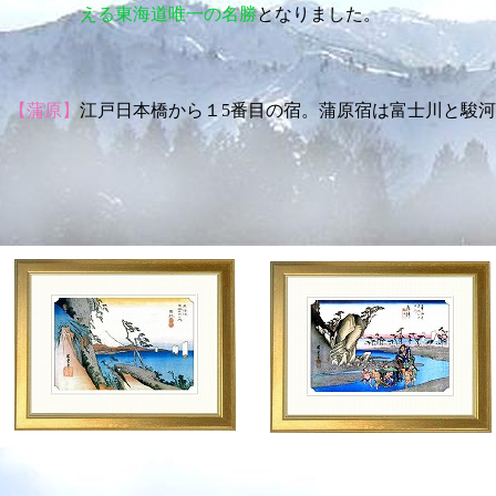
える東海道唯一の名勝
となりました。
【蒲原】
江戸日本橋から１5番目の宿。蒲原宿は富士川と駿河