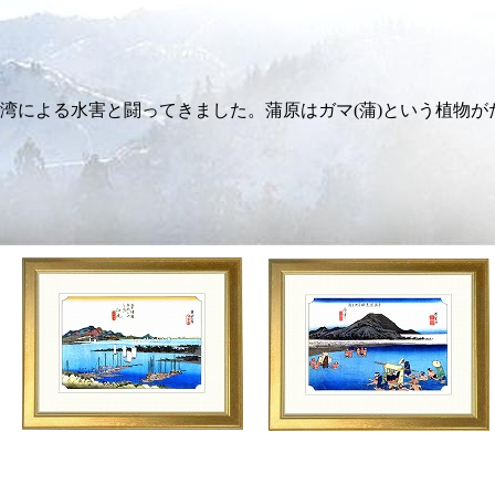
湾による水害と闘ってきました。蒲原はガマ(蒲)という植物