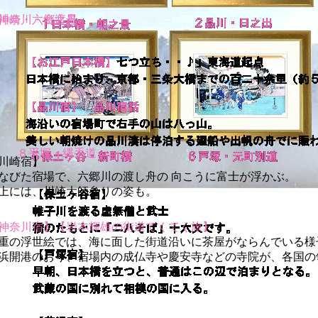
川崎・六郷渡舟
神奈川・台之景
８平塚・縄手道
川崎宿】
なびた宿場で、六郷川の渡し舟の 向こうに富士が浮かぶ。
上には、川崎大師参りの姿も。
神奈川宿】
【岩本輝雄の街道てくてく旅】
重の浮世絵では、海に面した街道沿いに茶屋がならんでいる様
浜開港のおり、宿場内の成仏寺や慶安寺などの寺院が、各国の