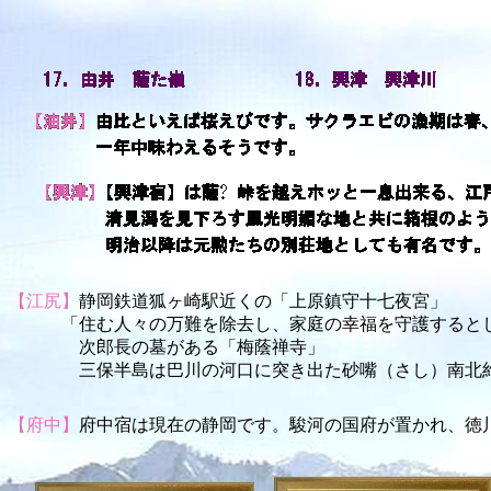
【江尻】
静岡鉄道狐ヶ崎駅近くの「上原鎮守十七夜宮」
「住む人々の万難を除去し、家庭の幸福を守護すると
次郎長の墓がある「梅蔭禅寺」
三保半島は巴川の河口に突き出た砂嘴（さし）南北
【府中】
府中宿は現在の静岡です。駿河の国府が置かれ、徳