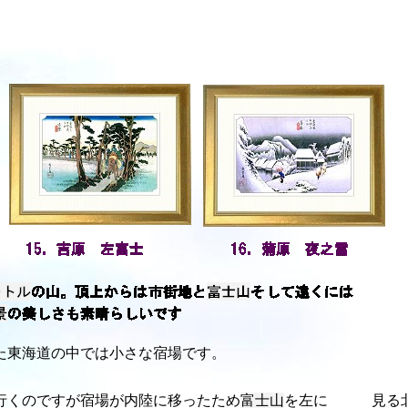
た東海道の中では小さな宿場です。
行くのですが宿場が内陸に移ったため
富士山
を左に 見る北