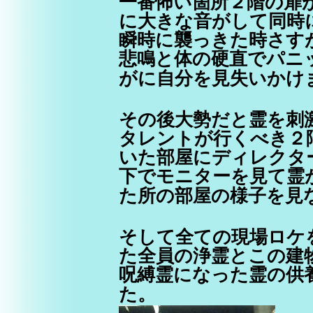
一番怖い箇所２階の扉
に大きな音がして同時
瞬時に襲っきた時さす
悲鳴と体の硬直でパニ
がに自分を見失いかけ
その後大勢だと霊を刺
タレントが行くべき２
いた部屋にディレクタ
下でモニターを見て霊
た所の部屋の様子を見
そして全ての現場ロケ
た全員の浄霊とこの建
呪縛霊になった霊の供
た。