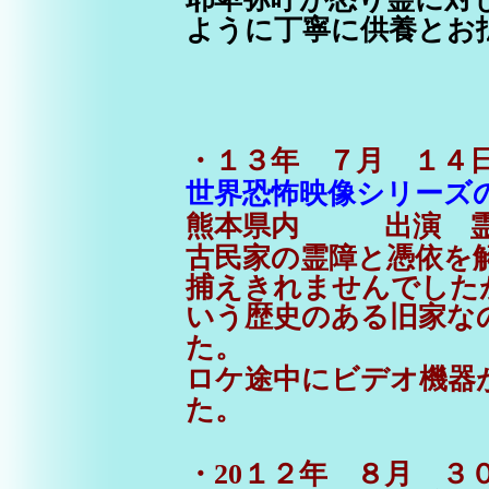
ように丁寧に供養とお
・１３年 ７月 １
世界恐怖映像シリーズ
熊本県内 出演 霊
古民家の霊障と憑依を
捕えきれませんでした
いう歴史のある旧家な
た。
ロケ途中にビデオ機器
た。
・20１２年 ８月 ３