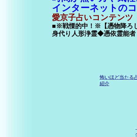
インターネットの
愛京子占いコンテンツ
■※戦慄的中！※【憑物降ろ
身代り人形浄霊◆憑依霊能者
怖いほど当たる
紹介