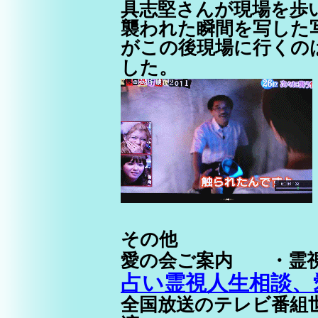
具志堅さんが現場を歩
襲われた瞬間を写した
がこの後現場に行くの
した。
その他
愛の会ご案内 ・霊
占い霊視人生相談、
全国放送のテレビ番組