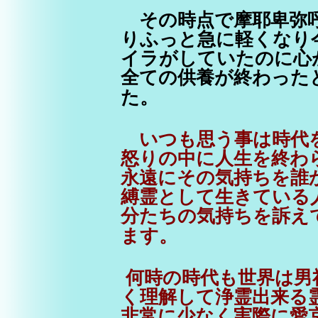
その時点で摩耶卑弥呼
りふっと急に軽くなり
イラがしていたのに心
全ての供養が終わった
た。
いつも思う事は時代を
怒りの中に人生を終わ
永遠にその気持ちを誰
縛霊として生きている
分たちの気持ちを訴え
ます。
何時の時代も世界は男
く理解して浄霊出来る
非常に少なく実際に愛