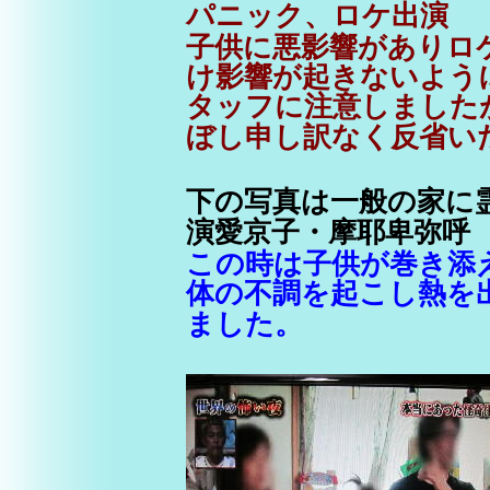
パニック、ロケ出演
子供に悪影響がありロ
け影響が起きないよう
タッフに注意しました
ぼし申し訳なく反省い
下の写真は一般の家に
演愛京子・摩耶卑弥呼
この時は子供が巻き添
体の不調を起こし熱を
ました。