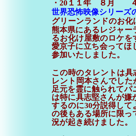
・20１１年 ８月
世界恐怖映像シリーズ
グリーンランドのお化
熊本県にあるレジャー
るお化け屋敷のロケを
愛京子に立ち会ってほ
参加いたしました。
この時のタレントは具
レント岡本さんでした
足元を霊に触られてパ
は特に具志堅さんが嫌
するのに30分説得し
の後もある場所に限っ
況が起き続けました。