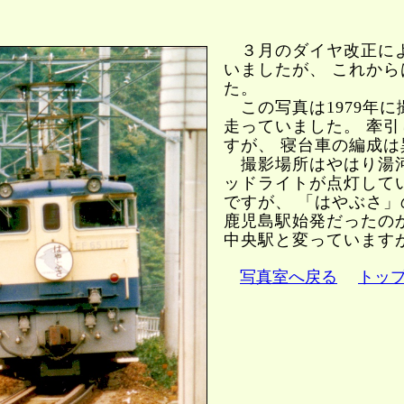
３月のダイヤ改正によ
いましたが、 これか
た。
この写真は1979年に
走っていました。 牽
すが、 寝台車の編成
撮影場所はやはり湯河
ッドライトが点灯して
ですが、 「はやぶさ
鹿児島駅始発だったの
中央駅と変っています
写真室へ戻る
トッ