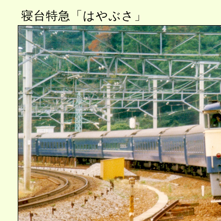
寝台特急「はやぶさ」