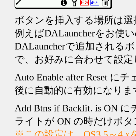
ボタンを挿入する場所は選
例えば
DALauncher
をお使い
DALauncher
で追加されるボ
で、お好みに合わせて設定
Auto Enable after Reset
にチ
後に自動的に有効になりま
Add Btns if Backlit. is ON
に
ライトが
ON
の時だけボタ
※この設定は、
OS3.5
～
4.x