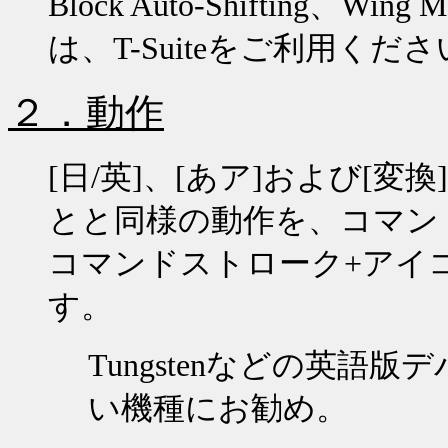
Block Auto-Shifting
、
Wing M
は、
T-Suite
をご利用くださ
２．動作
[日/英]、[あア]および[
とと同様の動作を、コマン
コマンドストローク
+
アイ
す。
Tungsten
などの英語版デ
い機種にお勧め。