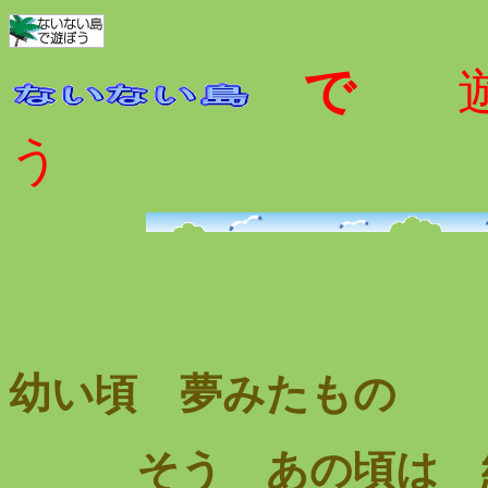
で
遊
う
幼い頃 夢みたもの
そう あの頃は 