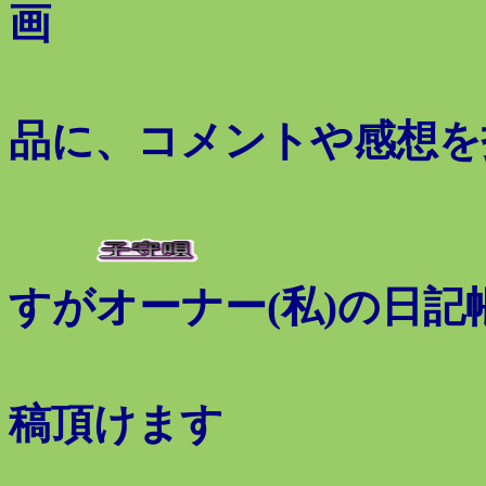
画 像
上げ
品に、コメントや感想を
すがオーナー(私)の日
コメ
稿頂けます