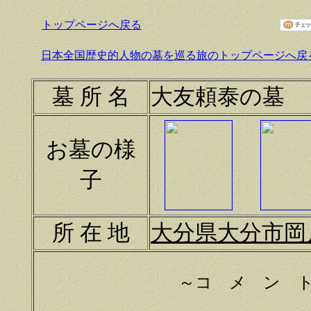
トップページへ戻る
日本全国歴史的人物の墓を巡る旅のトップページへ戻
墓 所 名
大友頼泰の墓
お墓の様
子
所 在 地
大分県大分市岡
～コ メ ン 