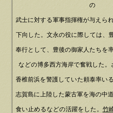
の
武士に対する軍事指揮権が与えら
下向した。文永の役に際しては、
奉行として、豊後の御家人たちを
などの博多西方海岸で奮戦した。
香椎前浜を警護していた頼泰率い
志賀島に上陸した蒙古軍を海の中
食い止めるなどの活躍をした。
竹