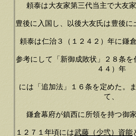
頼泰は大友家第三代当主で大友
豊後に入国し、以後大友氏は豊後に
頼泰は仁治３（１２４２）年に鎌
参考にして「新御成敗状」２８条を
４４）年
には「追加法」１６条を定めた。
て、
鎌倉幕府が鎮西に所領を持つ御
１２７１年頃には
武藤（少弐）資能