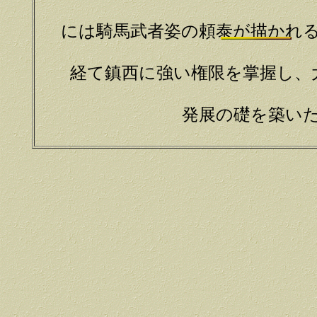
には騎馬武者姿の頼泰が描かれ
経て鎮西に強い権限を掌握し、
発展の礎を築い