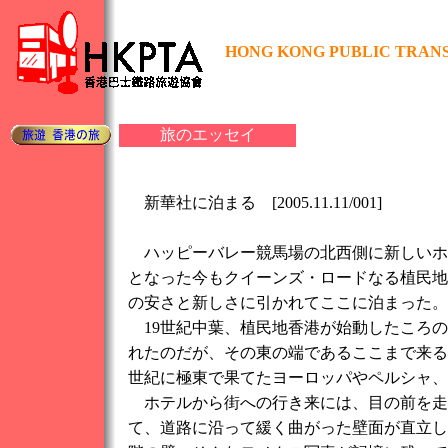
HONG KONG PUBLIC TRANS
旅のエッセイ
新華社に泊まる [2005.11.11/001]
ハッピーバレー競馬場の北西側に新しいホ
となった今もクイーンズ・ロードなる植民地
の安さと新しさに引かれてここに泊まった。
19世紀中葉、植民地香港が始動したころの英
れたのだが、その東の端であるここまで来る
世紀に極東で果てたヨーロッパやペルシャ、
ホテルから街への行き来には、目の前を走
て、道路に沿って緩く曲がった壁面が直立し