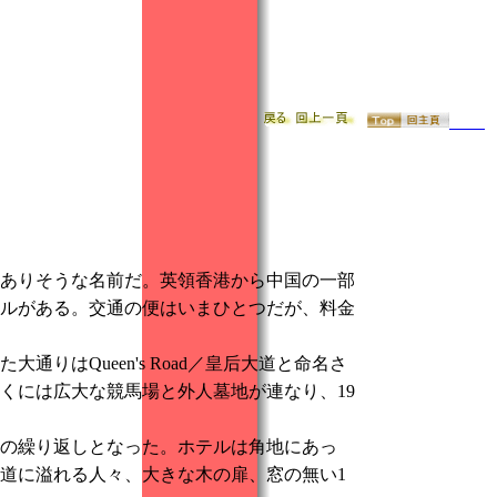
ありそうな名前だ。英領香港から中国の一部
ルがある。交通の便はいまひとつだが、料金
はQueen's Road／皇后大道と命名さ
くには広大な競馬場と外人墓地が連なり、19
の繰り返しとなった。ホテルは角地にあっ
道に溢れる人々、大きな木の扉、窓の無い1