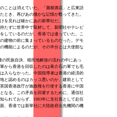
のことは消えていた。「麗都酒店」と広東語
たとき、再びあの微かな記憶が甦ってきた。
けを見れば確かにあの新華社だ。
持たずに世界中で取材して、新聞社やテレビ
をしているのだが、香港では違っていた。こ
の建物の前に集まっているものだった。デモ
の機能によるのだが、その半分とは大使館な
戦後の民族自決、植民地解放の流れの中にあっ
軍から香港を回収したのは蒋介石の軍でも毛
には入らなかった。中国指導者は香港の経済的
地と認めるのはカッコ悪いのか、建前として
、英国香港政庁が施政権を行使する香港に中国
となる。この矛盾を回避するために、通信社
られておらず、1983年に支社長として赴任
面、香港では新華社に大陸政府出先機関の機