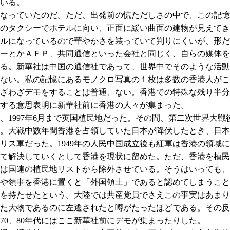
いる。
なっていたのだ。ただ、出発前の慌ただしさの中で、この記憶
のタクシーでホテルに向い、正面に緩い曲面の建物が見えてき
ルになっているので華やかさを装っていて判りにくいが、形だ
ーとかＡＦＰ、共同通信といった会社と同じく、自らの媒体を
る。新華社は中国の通信社であって、世界中でそのような活動
ない。私の記憶にあるモノクロ写真の１枚は多数の香港人がこ
ざわざデモをすることは普通、ない。香港での特殊な残り半分
する意思表明に新華社前に香港の人々が集まった。
、1997年6月まで英国植民地だった。その間、第二次世界大
。大戦中数年間香港を占領していた日本が降伏したとき、日本
リス軍だった。1949年の人民中国成立後も紅軍は香港の領域
て解決していくとして香港を現状に留めた。ただ、香港を植民
年には国連の植民地リストから除外させている。そうはいっても
や領事を香港に置くと「外国領土」であると認めてしまうこと
を持たせたという。大陸では共産党員でさえこの事実はあまり知
た大物であるのに左遷されたと噂がたったほどである。その反
70、80年代にはここ新華社前にデモが集まったりした。