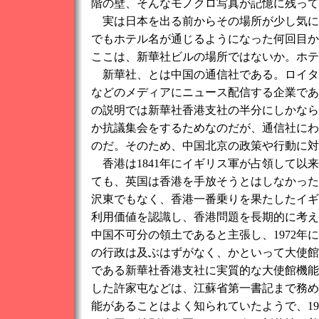
階の壁、そんなモノクロ写真が記憶に残って
実は日本を出る前からその場所が少し気に
でもホテル名が通じるようになった何回目か
ここは、新華社ビルの場所ではないか。ホテ
新華社、とは中国の通信社である。ロイタ
などのメディアにニュース配信する企業であ
の説明では新華社香港支社の半分にしかなら
か抗議集会をするためなのだが、通信社にわ
のだ。そのため、中国北京の政策や行動に対
香港は1841年にイギリス軍が占領して以来
ても、英国は香港を手放そうとはしなかった
沢東でもなく、香港一番乗りを果たしたイギ
利用価値を認識し、香港問題を長期的に考え
中国不可分の領土であると主張し、1972
の行政は及ぶはずがなく、かといって大使館
である新華社香港支社に実質的な大使館機能
した許家屯などは、江蘇省第一書記まで務め
能があることはよく知られていたようで、19