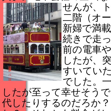
せん
が、
二階（オ
新婦で満
続きで走
前の電車
したが、
すいてい
でした。一
したが至って幸せそうで
代したりするのだろか？