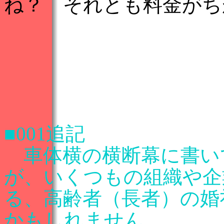
ね？ それとも料金がち
■001追記
車体横の横断幕に書い
が、いくつもの組織や企
る、高齢者（長者）の婚
かもしれません。