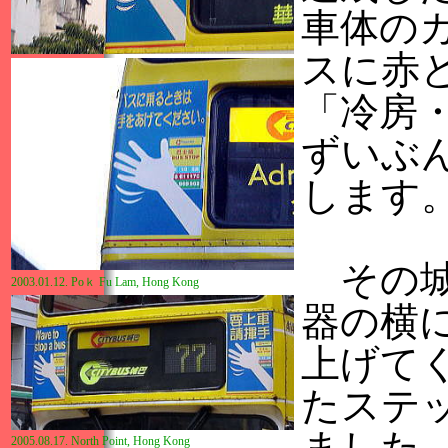
車体の
スに赤
「冷房
ずいぶ
します
その城
2003.01.12. Po
ｋ
Fu Lam, Hong Kong
器の横
上げて
たステ
ました
2005.08.17.
North Point, Hong Kong