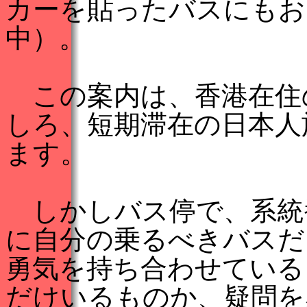
カーを貼ったバスにもお
中）。
この案内は、香港在住
しろ、短期滞在の日本人
ます。
しかしバス停で、系統
に自分の乗るべきバスだ
勇気を持ち合わせている
だけいるものか、疑問を