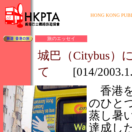
HONG KONG PUBL
旅のエッセイ
城巴（Citybu
て
[014/2003.1.
香港を
のひと
蒸し暑い
達成し