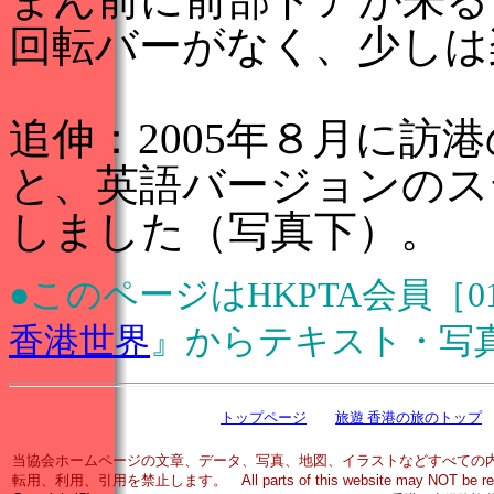
回転バーがなく、少しは
追伸：2005年８月に訪
と、英語バージョンのス
しました（写真下）。
●このページはHKPTA会員［
香港世界
』からテキスト・写
トップページ
旅遊 香港の旅のトップ
当協会ホームページの文章、データ、写真、地図、イラストなどすべての
転用、利用、引用を禁止します。 All parts of this website may NOT be reproduce