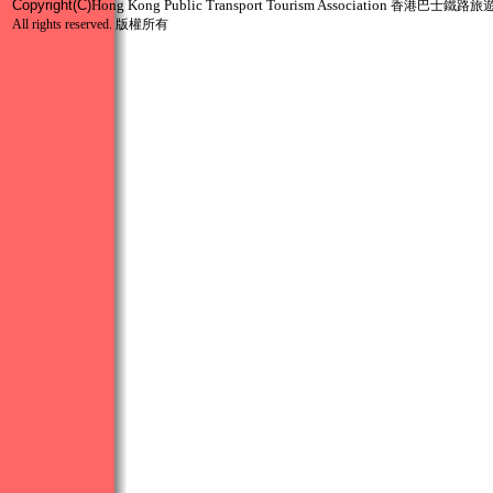
Copyright
(C)
Hong Kong Public Transport Tourism Association
香港巴士鐵路旅
All rights reserved.
版權所有