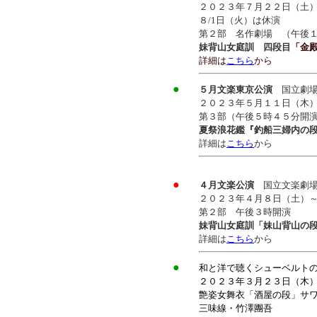
２０２３年７月２２日（土
８/1日（火）は休演
第２部 名作劇場 （午後
妹背山女庭訓 四段目
「金
詳細は
こちら
から
●
５月文楽東京公演
国立劇
２０２３年５月１１日（木
第３部（午後５時４５分開
夏祭浪花鑑『釣船三婦内の
詳細は
こちら
から
●
４月文楽公演
国立文楽劇
２０２３年４月８日（土）～
第２部 午後３時開演
妹背山女庭訓「妹山背山の
詳細は
こちら
から
●
和と洋で聴くシューベルト
２０２３年３月２３日（木）
艶姿女舞衣「酒屋の段」サ
三味線・竹澤團吾