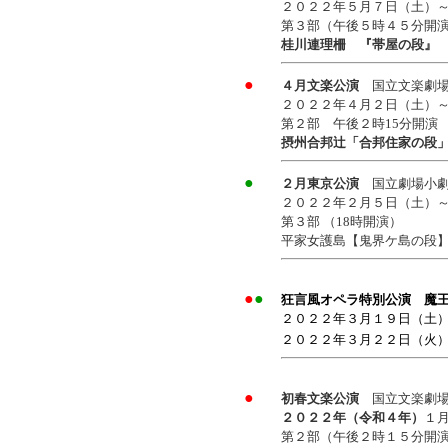
２０２２年５月７日（土）～
第３部（午後５時４５分開
桂川連理柵 『帯屋の段』
●
４月文楽公演
国立文楽劇
２０２２年４月２日（土）～
第２部 午後２時15分開演
摂州合邦辻「合邦住家の段
●
２月東京公演
国立劇場小
２０２２年２月５日（土）
第３部 （18時開演）
平家女護島【鬼界ケ島の段
●
●
狂言風オペラ特別公演 魔
２０２２年３月１９日（土）
２０２２年３月２２日（火）
●
初春文楽公演
国立文楽劇
２０２２年（令和４年）
１
第２部（午後２時１５分開