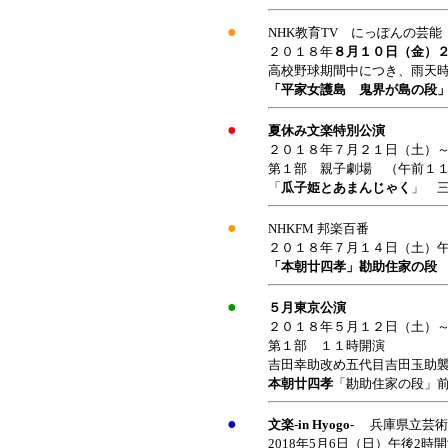
●
NHK教育TV にっぽんの芸能
２０１８年
８月１０日（金）
高校野球期間中につき、雨天
「平家女護島 鬼界が島の段
●
夏休み文楽特別公演
２０１８年７月２１日（土）
第１部 親子劇場 （午前１
「
瓜子姫とあまんじゃく
」 
●
NHKFM 邦楽百番
２０１８年７月１４日（土）午前
「本朝廿四孝」勘助住家の
●
５月東京公演
２０１８年５月１２日（土）
第１部 １１時開演
吉田幸助改め五代目吉田玉助
本朝廿四孝
「勘助住家の段」
●
文楽-in Hyogo-
兵庫県立芸術
2018年5月6日（日）午後2時