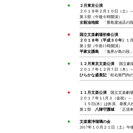
●
２月東京公演
２０１８年２月１０日（土）
第３部（午後６時開演）
女殺油地獄
「豊島屋油店の段
●
国立文楽劇場初春公演
２０１８年（平成３０年）
１月
第１部（午前11時開演）
平家女護島
「鬼界が島の段
●
１２月東京文楽公演
国立劇
２０１７年１２月７日（木）
ひらかな盛衰記
「松右衛門内
●
１１月文楽公演
国立文楽劇
２０１７年１1月３（金祝）
１５日(水）は休演、昼夜入
第１部
八陣守護城
「正清
●
文楽素浄瑠璃の会
2017年１０月２１日（土