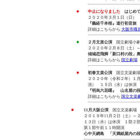
●
中止になりました
はじめ
２０２０年３月１日（日）
『義経千本桜』道行初音旅
詳細はこちらから
大阪市職員
●
２月文楽公演
国立劇場小
２０２０年２月８日（土）
傾城恋飛脚「新口村の段」
詳細はこちらから
国立劇場
●
初春文楽公演
国立文楽劇
２０２０年（令和２年）
１
演） １５日（水）は休演
『明烏六花曙』 山名屋の
詳細はこちらから
国立文楽
●
11月大阪公演
国立文楽劇場
２０１９年11月２日（土）
１３日（水）は休演 １部２
第１部午前１１時開演
心中天網島 「天満紙屋内の