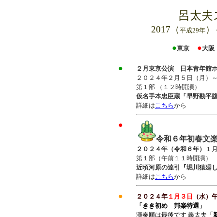
呂太
2017（
）
平成29年
●
●
東京
大阪
●
２月東京公演 日本青年館
２０２４年２月５日（月）
第１部 （１２時開演）
仮名手本忠臣蔵「早野勘平
詳細は
こちら
から
●
令和６年初春文
２０２４年（令和６年）
１
第１部（午前１１時開演）
近頃河原の達引『堀川猿廻
詳細は
こちら
から
●
２０２４年
１月３日
（水）
「きき初め 邦楽特選」
演奏順は最後です 義太夫
「