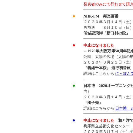
発表者のみにて行わせて頂
●
NHK-FM 邦楽百番
２０２０年３月１４日（土
再放送 ３月１５日（日）
傾城恋飛脚「新口村の段」
●
中止になりました
～1970年大阪万博50周年
公園 太陽の広場（太陽の
２０２０年３月２１日（土
『義経千本桜』 道行初音旅
詳細はこちらから
にっぽん
●
日本博 2020オープニング
内）
２０２０年３月１４日（土
『団子売』
詳細はこちらから
日本博 2
●
中止になりました
和と洋
兵庫県立芸術文化センター
２０２０年３月７日（土）