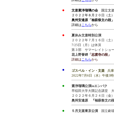
●
文楽素浄瑠璃の会
国立文
２０２２年８月２０日（土
奥州安達原「袖萩祭文の段
詳細は
こちら
から
●
夏休み文楽特別公演
２０２２年７月１６日（土
7/25日（月）は休演
第３部 サマーレイトショ
花上野誉碑
「志渡寺の段」
詳細は
こちら
から
●
ゴスペル・イン・文楽
兵
2022年7月6日（水）午後3
●
素浄瑠璃公演inエンパク
早稲田大学大隈記念講堂 
２０２２年６月２４日（金
奥州安達原 『袖萩祭文の
●
５月文楽東京公演
国立劇