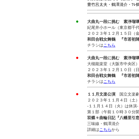
豊竹呂太夫・鶴澤清介・ﾂﾚ
●
大曲丸一段に挑む 素浄瑠
紀尾井小ホール（東京都千
２０２３年１２月１５日（
和田合戦女舞鶴 『市若初
チラシは
こちら
●
大曲丸一段に挑む 素浄瑠
大槻能楽堂（大阪市中央区
２０２３年１２月１０日（
和田合戦女舞鶴 『市若初
チラシは
こちら
●
１１月文楽公演
国立文楽劇
２０２３年１１月４日（土
-１１月１４日（火）は休演-
第１部（午前１０時３０分
双蝶々曲輪日記『八幡里引
三味線・鶴澤清介
詳細は
こちら
から