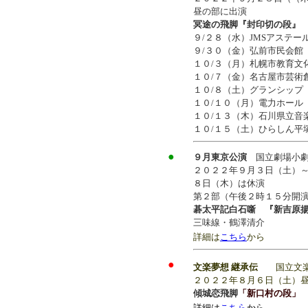
昼の部に出演
冥途の飛脚『封印切の段』
９/２８（水）JMSアステー
９/３０（金）弘前市民会館
１０/３（月）札幌市教育文
１０/７（金）名古屋市芸術
１０/８（土）グランシップ
１０/１０（月）電力ホール
１０/１３（木）石川県立音
１０/１５（土）ひらしん平
●
９月東京公演
国立劇場小
２０２２年９月３日（土）
８日（木）は休演
第２部（午後２時１５分開
碁太平記白石噺 『新吉原
三味線・鶴澤清介
詳細は
こちら
から
●
文楽夢想 継承伝
国立文
２０２２年８月６日（土）昼の
傾城恋飛脚
「新口村の段」
詳細は
こちら
から