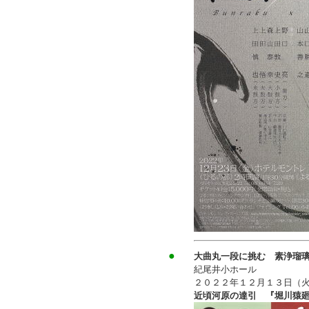
●
大曲丸一段に挑む 素浄瑠
紀尾井小ホール
２０２２年１２月１３日（
近頃河原の達引 『堀川猿