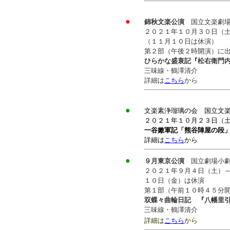
●
錦秋文楽公演
国立文楽劇
２０２１年１０月３０日（
（１１月１０日は休演）
第２部（午後２時開演）に
ひらかな盛衰記『松右衛門
三味線・鶴澤清介
詳細は
こちら
から
●
文楽素浄瑠璃の会 国立
２０２１年１０月２３日（
一谷嫩軍記「熊谷陣屋の段
詳細は
こちら
から
●
９月東京公演
国立劇場小
２０２１年９月４日（土）
１０日（金）は休演
第１部（午前１０時４５分
双蝶々曲輪日記 『八幡里
三味線・鶴澤清介
詳細は
こちら
から