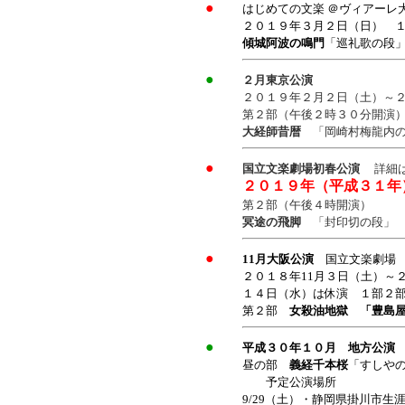
●
はじめての文楽
＠ヴィアーレ
２０１９年３月２日（日） 
傾城阿波の鳴門
「巡礼歌の段
●
２月東京公演
２０１９年２月２日（土）～
第２部（午後２時３０分開演
大経師昔暦
「岡崎村梅龍内
●
国立文楽劇場初春公演
詳細
２０１９年（平成３１年
第２部（午後４時開演）
冥途の飛脚
「封印切の段」
●
11月大阪公演
国立文楽劇場
２０１８年11月３日（土）
１４日（水）は休演 １部２
第２部
女殺油地獄 「豊島
●
平成３０年１０月 地方公演
昼の部
義経千本桜
「すしや
予定公演場所
9/29（土）・静岡県掛川市生