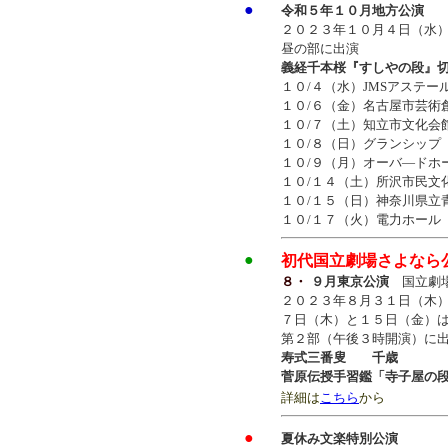
●
令和５年１０月地方公演
２０２３年１０月４日（水
昼の部に出演
義経千本桜『すしやの段』
１０/４（水）JMSアステー
１０/６（金）名古屋市芸術
１０/７（土）知立市文化会
１０/８（日）グランシップ
１０/９（月）オーバ―ドホ
１０/１４（土）所沢市民文
１０/１５（日）神奈川県立
１０/１７（火）電力ホール
●
初代国立劇場さよな
８・
９月東京公演
国立劇
２０２３年８月３１日（木
７日（木）と１５日（金）
第２部（午後３時開演）に
寿式三番叟 千歳
菅原伝授手習鑑「寺子屋の
詳細は
こちら
から
●
夏休み文楽特別公演