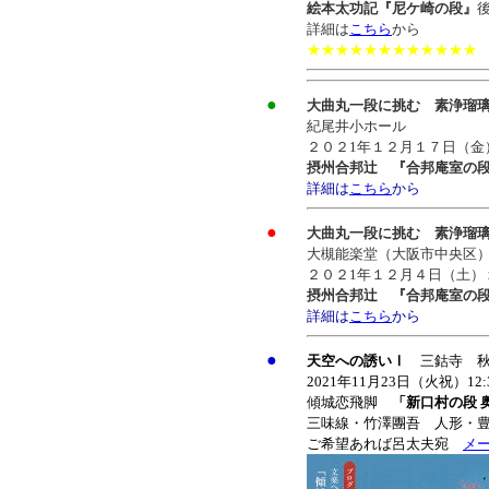
絵本太功記『尼ケ崎の段』
詳細は
こちら
から
★★★★★★★★★★★★
●
大曲丸一段に挑む 素浄瑠
紀尾井小ホール
２０２1年１２月１７日（金
摂州合邦辻 『合邦庵室の
詳細は
こちら
から
●
大曲丸一段に挑む 素浄瑠
大槻能楽堂（大阪市中央区
２０２1年１２月４日（土）
摂州合邦辻 『合邦庵室の
詳細は
こちら
から
●
天空への誘いⅠ
三鈷寺 秋
2021年11月23日（火祝）12
傾城恋飛脚
「新口村の段 
三味線・竹澤團吾 人形・
ご希望あれば呂太夫宛
メ