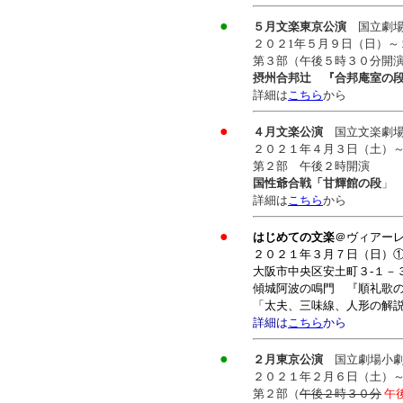
●
５月文楽東京公演
国立劇
２０２1年５月９日（日）～
第３部（午後５時３０分開
摂州合邦辻 『合邦庵室の
詳細は
こちら
から
●
４月文楽公演
国立文楽劇
２０２１年４月３日（土）
第２部 午後２時開演
国性爺合戦「甘輝館の段
」
詳細は
こちら
から
●
はじめての文楽
＠ヴィアー
２０２１年３月７日（日）
大阪市中央区安土町３-１－
傾城阿波の鳴門 『順礼歌の
「太夫、三味線、人形の解
詳細は
こちら
から
●
２月東京公演
国立劇場小
２０２１年２月６日（土）
第２部（
午後２時３０分
午