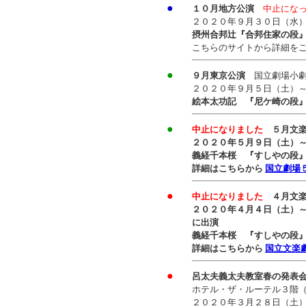
●
１０月地方公演
中止にな
２０２０年９月３０日（水
摂州合邦辻『合邦住家の段
こちらのサイトから詳細を
●
９月東京公演
国立劇場小
２０２０年９月５日（土）
絵本太功記 『尼ケ崎の段
●
中止になりました
５月文
２０２０年５月９日（土）
義経千本桜 『すしやの段
詳細はこちらから
国立劇場
●
中止になりました
４月文
２０２０年４月４日（土）～
に出演
義経千本桜 『すしやの段
詳細はこちらから
国立文楽
●
呂太夫義太夫教室春の発表
ホテル・ザ・ルーテル３階（大
２０２０年３月２８日（土