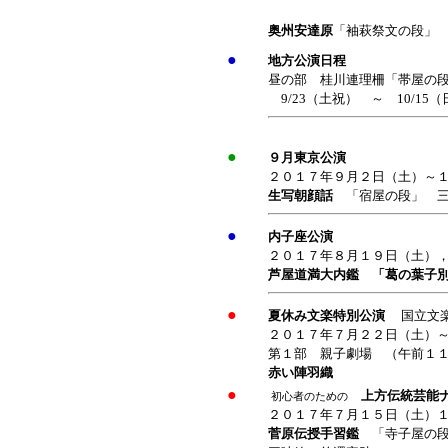
奥州安達原
「袖萩祭文の段」
●
地方公演日程
昼の部 桂川連理柵「帯屋の
9/23（土祝） ～ 10/15（
●
９月東京公演
２０１７年９月２日（土）～
生写朝顔話
「宿屋の段」 
●
内子座公演
２０１７年８月１９日（土）
芦屋道満大内鑑 「葛の葉子
●
夏休み文楽特別公演
国立文
２０１７年７月２２日（土）
第１部 親子劇場 （午前１
赤い陣羽織
●
上方伝統芸能
初心者のための
２０１７年７月１５日（土）
菅原伝授手習鑑
「寺子屋の段