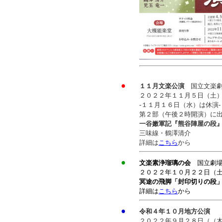
●
１１月文楽公演
国立文楽劇
２０２２年１１月５日（土
-１１月１６日（水）は休演-
第２部（午後２時開演）に
一谷嫩軍記『熊谷陣屋の段
三味線・鶴澤清介
詳細は
こちら
から
●
文楽素浄瑠璃の会
国立劇
２０２２年１０月２２日（
冥途の飛脚「封印切りの段
詳細は
こちら
から
●
令和４年１０月地方公演
２０２２年９月２８日（（