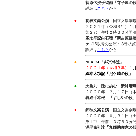
菅原伝授手習鑑「寺子屋の
詳細は
こちら
から
●
初春文楽公演
国立文楽劇
２０２１年（令和３年）
１
第２部（午後２時３０分開
碁太平記白石噺『新吉原揚
★1/15以降の公演・
３部の
詳細は
こちら
から
●
NHKFM 「邦楽特選」
２０２１年（令和３年）
１
絵本太功記『尼ケ崎の段
●
大曲丸一段に挑む 素浄瑠
２０２０年１２月１７日（
義経千本桜 『すしやの段
●
錦秋文楽公演
国立文楽劇
２０２０年１０月３１日（
第１部（午前１０時３０分
源平布引滝『九郎助住家の