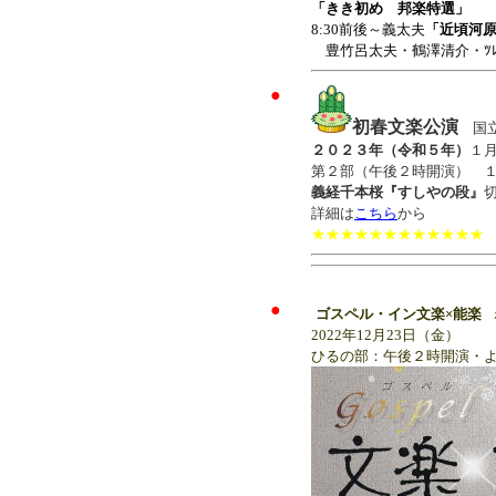
「きき初め 邦楽特選」
8:30前後～義太夫
「近頃河
豊竹呂太夫・鶴澤清介・ﾂ
●
初春文楽公演
国立
２０２３年（令和５年）
１
第２部（午後２時開演） 
義経千本桜『すしやの段』
詳細は
こちら
から
★★★★★★★★★★★★
●
ゴスペル・イン文楽×能楽
ホ
2022年12月23日（金）
ひるの部：午後２時開演・よ