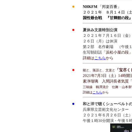
●
NHKFM
「邦楽百番」
２０２１年 ８月１４日（
国性爺合戦 『甘輝館の
●
夏休み文楽特別公演
２０２１年７月１６日（金
２６日（月）は休演
第２部 名作劇場 （午後１
生写朝顔話
「浜松小屋の段
詳細は
こちら
から
●
「宝尽く
能と、落語と、文楽と
2021年7月3日（土）14時
素浄瑠璃 入間詞長者気質
三味線 鶴澤清介 仕舞・山本章
詳細は
こちら
から
●
和と洋で聴くシューベルト
兵庫県立芸術文化センター
２０２１年６月２６日（土
午後１時30分開演・午後５時