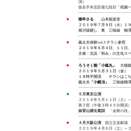
演）
仮名手本忠臣蔵七段目
「祇園
●
猿申さる
山本能楽堂
２０１９年７月９日（火）１
堀川猿廻し 奥 三味線 鶴
●
義太夫体験vol.3 チラシ参照
２０１９年６月４日、１１日
主催：北浜「和み」の文化ス
●
ろうそく能「小狐丸」
大槻
２０１９年５月３１日（金）
１８時半開演 チラシはこち
義太夫
「小鍛冶」
三味線鶴澤
●
５月東京公演
２０１９年５月１１日（土）
第２部（午後３時４５分開演
妹背山婦女庭訓
「金殿の段
●
４月大阪公演
国立文楽劇場
２０１９年４月６日（土）～２