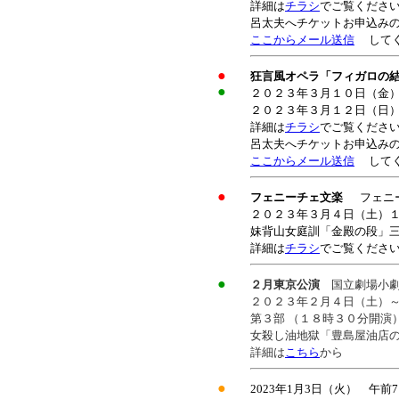
詳細は
チラシ
でご覧くださ
呂太夫へチケットお申込み
ここからメール送信
してく
●
狂言風オペラ「フィガロの
●
２０２３年３月１０日（金）
２０２３年３月１２日（日）
詳細は
チラシ
でご覧くださ
呂太夫へチケットお申込み
ここからメール送信
してく
●
フェニーチェ文楽
フェニ
２０２３年３月４日（土）
妹背山女庭訓「金殿の段」
詳細は
チラシ
でご覧くださ
●
２月東京公演
国立劇場小
２０２３年２月４日（土）
第３部 （１８時３０分開演
女殺し油地獄「豊島屋油店
詳細は
こちら
から
●
2023年1月3日（火） 午前7: