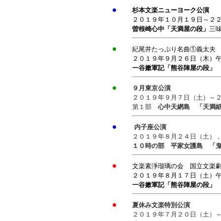
●
杉本文楽ニューヨーク公演
２０１９年１０月１９日～２
曽根崎心中「天満屋の段」
三
●
紀尾井たっぷり名曲①義太夫
２０１９年９月２６日（木）
一谷嫩軍記「熊谷陣屋の段」
●
９月東京公演
２０１９年９月７日（土）～
第１部
心中天網島 「天満紙
●
内子座公演
２０１９年８月２４日（土），
１０時の部 平家女護島 「
●
文楽素浄瑠璃の会 国立文
２０１９年８月１７日（土）
一谷嫩軍記「熊谷陣屋の段」
●
夏休み文楽特別公演
２０１９年７月２０日（土）