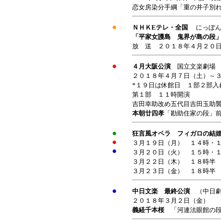
恋女房染分手綱「重の井子別
●
ＮＨＫEテレ・全国
にっぽ
「平家女護島 鬼界が島の段
放 送 ２０１８年４月２０
●
４月大阪公演
国立文楽劇場
２０１８年４月７日（土）～
*１９日は休館日 １部２部入
第１部 １１時開演
吉田幸助改め五代目吉田玉助
本朝廿四孝
「勘助住家の段」
●
狂言風オペラ フィガロの
●
３月１９日（月） １４時・
●
３月２０日（火） １５時・
３月２２日（木） １８時
３月２３日（金） １８時
●
中日文楽 最終公演
（中日
２０１８年３月２日（金） 
義経千本桜
「河連法眼館の段