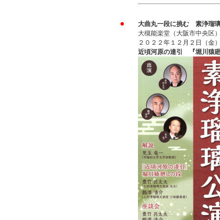
●
大曲丸一段に挑む 素浄瑠
大槻能楽堂（大阪市中央区
２０２２年１２月２日（金
近頃河原の達引 『堀川猿