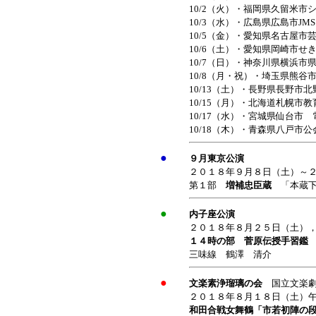
10/2（火）・福岡県久留米市
10/3（水）・広島県広島市J
10/5（金）・愛知県名古屋市
10/6（土）・愛知県岡崎市せ
10/7（日）・神奈川県横浜市
10/8（月・祝）・埼玉県熊谷
10/13（土）・長野県長野市
10/15（月）・北海道札幌市
10/17（水）・宮城県仙台市
10/18（木）・青森県八戸市
●
９月東京公演
２０１８年９月８日（土）～
第１部
増補忠臣蔵
「本蔵
●
内子座公演
２０１８年８月２５日（土），
１４時の部 菅原伝授手習鑑
三味線 鶴澤 清介
●
文楽素浄瑠璃の会
国立文
２０１８年８月１８日（土）
和田合戦女舞鶴「市若初陣の