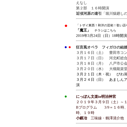
えなし
第２部 １６時開演
近頃河原の達引
「堀川猿廻し
●
「トザイ東西！和洋の芸術！歌い語
「魔王」
チラシはこちら
2019年3月24日（日）18時開演
●
●
狂言風オペラ フィガロの結
３月１６日（土） 豊田市コ
３月１７日（日） 河北町総
３月１８日（月） 八戸市公
３月２０日（水） 大槻能楽
３月２１日（木・祝） びわ
３月２４日（日） あましん
演
●
にっぽん文楽in明治神宮
２０１９年３月９日（土）～
Bプログラム 3/9＝１６時、3
時、１９時
小鍛冶
三味線・鶴澤清介他