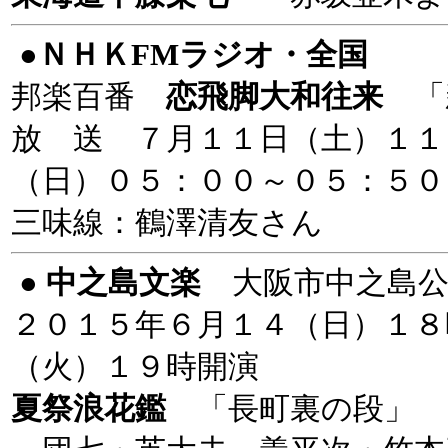
●ＮＨＫFMラジオ・全国
邦楽百番
恋飛脚大和往来
「
放 送 ７月１１日（土）１１
（日）０５：００～０５：５０
三味線：鶴澤清友さん
●
中之島文楽
大阪市中之島
２０１５年６月１４（日）１８
（火）１９時開演
夏祭浪花鑑
「長町裏の段」