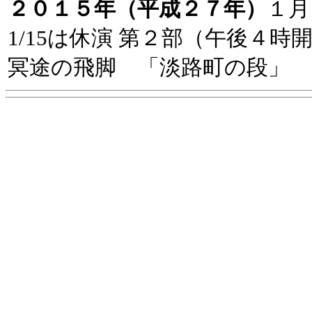
２０１５年（平成２７年）
１
1/15は休演 第２部（午後４時
冥途の飛脚 「淡路町の段」