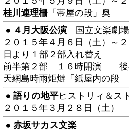
２０１５年５月９日（土）～２
桂川連理柵
「帯屋の段」奥
●
４月大阪公演
国立文楽劇
２０１５年４月６日（土）～２
日より１部２部入れ替え
前半第２部 １６時開演 後
天網島時雨炬燵「紙屋内の段
●
語りの地平
ヒストリィ＆ストーリィ
２０１５年３月２８日（土） 
●
赤坂サカス文楽