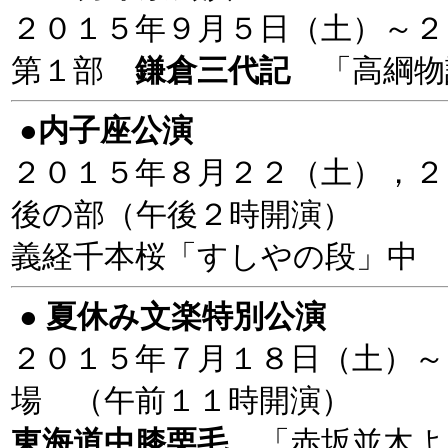
２０１５年９月５日（土）～２
第１部
鎌倉三代記
「高綱物
●内子座公演
２０１５年８月２２（土），２
後の部（午後２時開演）
義経千本桜「すしやの段」中 
●
夏休み文楽特別公演
２０１５年７月１８日（土）～
場 （午前１１時開演）
東海道中膝栗毛
「赤坂並木よ