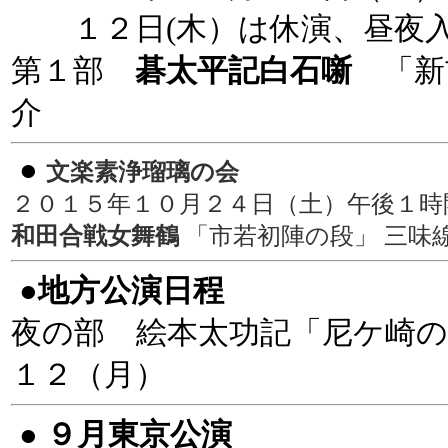
１２日(木）は休演、昼夜入
第１部
碁太平記白石噺
「新
介
●
文楽素浄瑠璃の会
２０１５年１０月２４日（土）午後１
和田合戦女舞鶴
「市若初陣の段」 三味
●地方公演日程
夜の部 絵本太功記「尼ケ崎の
１２（月）
●
９月東京公演