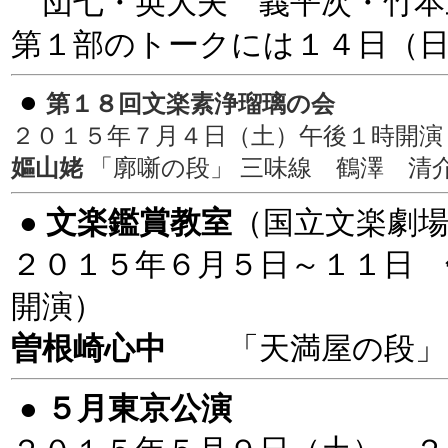
団七・英大夫 義平次・竹本
第１部のトークには１４日（
●
第１８回文楽素浄瑠璃の会
２０１５年７月４日（土）午後１時開
嫗山姥
「廓噺の段」 三味線 鶴澤 清介
●
文楽鑑賞教室
（国立文楽劇
２０１５年６月５日～１１日
開演）
曽根崎心中
「天満屋の段
●
５月東京公演