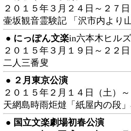
２０１５年３月２４日～２７日
壷坂観音霊験記 「沢市内より
●
にっぽん文楽
in六本木ヒル
２０１５年３月１９日～２２日
二人三番叟
●
２月東京公演
２０１５年２月１４日（土）～
天網島時雨炬燵「紙屋内の段
●
国立文楽劇場初春公演