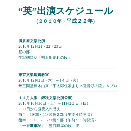
“英”出演スケジュール
平成２２年
（２０１０年・
）
博多座文楽公演
2010年12月21・22・23日
昼の部
生写朝顔話「明石船別れの段」
東京文楽鑑賞教室
2010年12月2日（木）～1４日（火）
卅三間堂棟木由来「平太郎住家より木遣音頭の段」Ａプロ
１１月大阪 錦秋文楽公演公演
2010年10月30日（土）～11月2１日（日）
11日から昼夜入れ替え
前半 10/30～11/10第２部（午後４時開演）
後半 11/11～11/21第１部（午前１１時開演）
「一谷嫩軍記」
熊谷陣屋の段 後