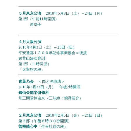
５月東京公演
2010年5月8日（土）～24日（月）
第1部（午前11時開演）
連獅子
４月大阪公演
2010年4月3日（土）～25日（日）
平安遷都１３００年記念事業協会＝後援
妹背山婦女庭訓
第1部（11時開演）
「太宰館の段」
青葉乃会
＜能と浄瑠璃＞
2010年3月22日（月） 午後2時開演
銕仙会能楽研修所
卅三間堂棟由来（三味線：鶴澤清介）
２月東京公演
2010年2月5日（金）～21日（日）
第３部（午後６時３０分開演）
曽根崎心中
「生玉社前の段」