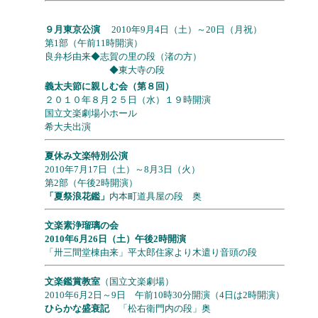
９月東京公演
2010年9月4日（土）～20日（月祝）
第1部（午前11時開演）
良弁杉由来◆志賀の里の段（渚の方）
◆東大寺の段
義太夫節に親しむ会（第８回）
２０１０年８月２５日（水）１９時開演
国立文楽劇場小ホール
希大夫出演
夏休み文楽特別公演
2010年7月17日（土）～8月3日（火）
第2部（午後2時開演）
「夏祭浪花鑑」
内本町道具屋の段 奥
文楽素浄瑠璃の会
2010年6月26日（土）午後2時開演
「卅三間堂棟由来」平太郎住家より木遣り音頭の段
文楽鑑賞教室
（国立文楽劇場）
2010年6月2日～9日 午前10時30分開演（4日は2時開演）
ひらかな盛衰記
「松右衛門内の段」奥