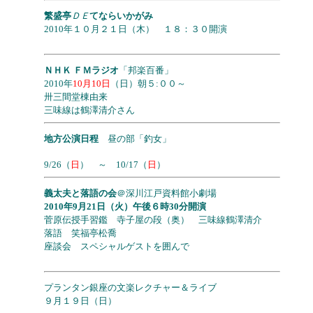
繁盛亭
ＤＥ
てならいかがみ
2010年１０月２１日（木） １８：３０開演
ＮＨＫ ＦＭラジオ
「邦楽百番」
2010年
10月10日
（日）朝５:００～
卅三間堂棟由来
三味線は鶴澤清介さん
地方公演日程
昼の部「釣女」
9/26（
日
） ～ 10/17（
日
）
義太夫と落語の会
＠深川江戸資料館小劇場
2010年9月21日（火）午後６時30分開演
菅原伝授手習鑑 寺子屋の段（奥） 三味線鶴澤清介
落語 笑福亭松喬
座談会 スペシャルゲストを囲んで
プランタン銀座の文楽レクチャー＆ライブ
９月１９日（日）