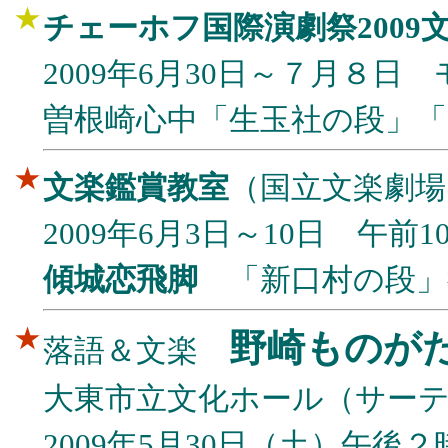
★
チェーホフ国際演劇祭2009
2009年6月30日～７月８
曽根崎心中「生玉社の段」「
★
文楽鑑賞教室
（国立文楽劇場
2009年6月3日～10日 午前
傾城恋飛脚
「新口村の段」
★
野崎ものが
落語＆文楽
大東市立文化ホール（サーティホー
2009年5月30日（土）午後