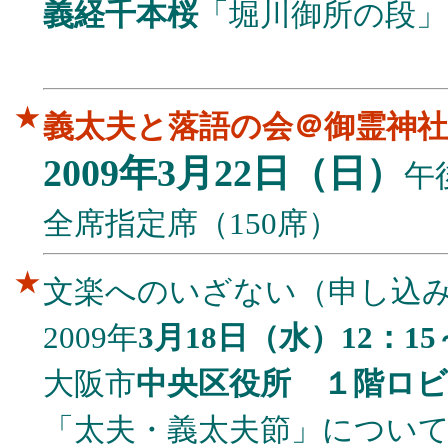
義経千本桜
「堀川御所の段」
★
義太夫と落語の会＠御霊神社
2009年3月22日（日）
午
全席指定席（150席）
★
文楽へのいざない（申し込
2009年
3月18日（水）12：15
大阪市
中央区役所 １階ロビ
「太夫・義太夫節」につい