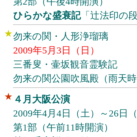
第2部（午後4時開演）
ひらかな盛衰記
「辻法印の
★
勿来の関・人形浄瑠璃
2009年5月3日（日）
三番叟・壷坂観音霊験記
勿来の関公園吹風殿（雨天時
★
４月大阪公演
2009年4月4日（土）～26
第1部（午前11時開演）