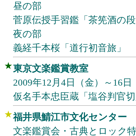
昼の部
菅原伝授手習鑑「茶筅酒の段
夜の部
義経千本桜「道行初音旅」
★
東京文楽鑑賞教室
2009年12月4日（金）～16
仮名手本忠臣蔵「塩谷判官切
★
福井県鯖江市文化センター
文楽鑑賞会・古典とロック特別公