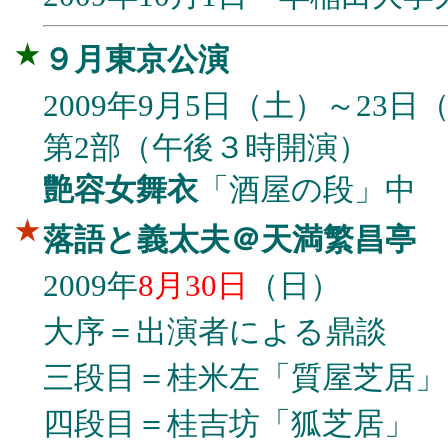
★
９月東京公演
2009年9月5日（土）～23日
第2部（午後３時開演）
艶容女舞衣
「酒屋の段」中
★
落語と義太夫＠天満繁昌亭
2009年
8月30日
（日）
大序＝出演者による鼎談
三段目＝桂米左「質屋芝居」
四段目＝桂吉坊「狐芝居」