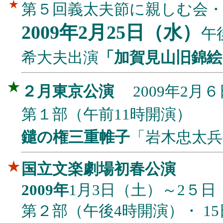
★
第５回義太夫節に親しむ会
2009年2月25日（水）
午
希大夫出演
「加賀見山旧錦絵
★
２月東京公演
2009年2月
第１部（午前11時開演）
鑓の権三重帷子
「岩木忠太兵
★
国立文楽劇場初春公演
2009年
1月3日（土）～2５日
第２部（午後4時開演）・ 1