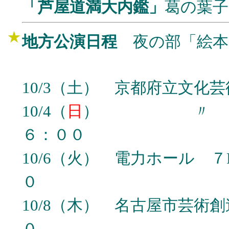
「芦屋道満大内鑑」
葛の葉子
★
地方公演日程
夜の部「絵本
10/3（土） 京都府立文化
10/4（
日
） 
６：００
10/6（火） 電力ホ
０
10/8（木）
名古屋市芸術創
０