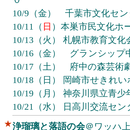
10/9（金） 千葉市文化
10/11（
日
）本巣市民文化
10/13（火） 札幌市教育
10/16（金） グランシッ
10/17（土） 府中の森
10/18（日） 岡崎市せきれ
10/19（月） 神奈川県立青
10/21（水） 日高川交流セ
★
浄瑠璃と落語の会
＠ワッハ