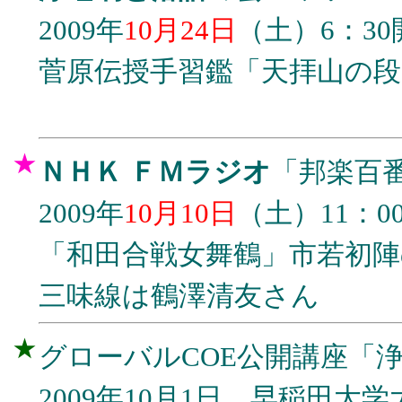
2009年
10月24日
（土）6：30
菅原伝授手習鑑「天拝山の段
★
ＮＨＫ ＦＭラジオ
「邦楽百
2009年
10月10日
（土）11：00
「和田合戦女舞鶴」市若初陣
三味線は鶴澤清友さん
★
グローバルCOE公開講座「
2009年10月1日 早稲田大