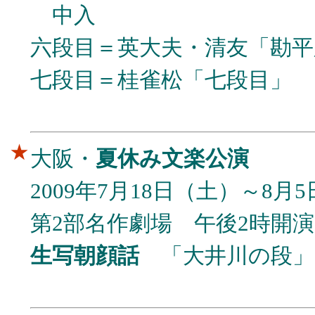
中入
六段目＝英大夫・清友「勘平
七段目＝桂雀松「七段目」
★
大阪・
夏休み文楽公演
2009年7月18日（土）～8月
第2部名作劇場 午後2時開演
生写朝顔話
「大井川の段」